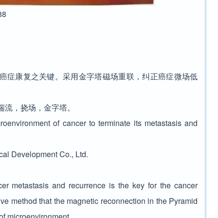
88
癌症康复之关键。采用金字塔磁场重联，纠正癌症微场低
湍流，挠场，金字塔。
roenvironment of cancer to terminate its metastasis and
al Development Co., Ltd.
r metastasis and recurrence is the key for the cancer
ctive method that the magnetic reconnection in the Pyramid
 of microenvironment.