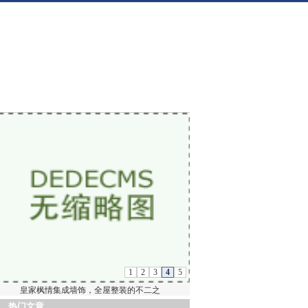
1
2
3
4
5
皇家枫情集成墙饰，全屋整装的不二之
热门文章