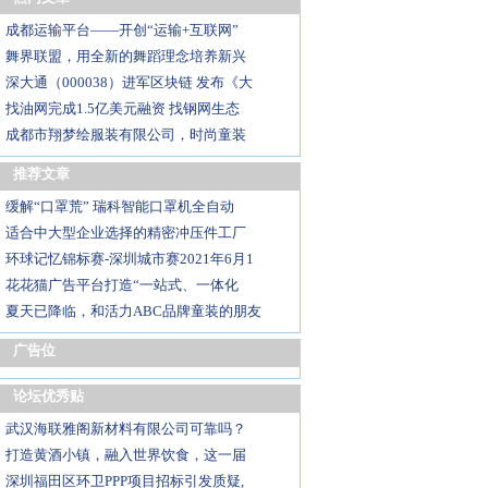
成都运输平台——开创“运输+互联网”
舞界联盟，用全新的舞蹈理念培养新兴
深大通（000038）进军区块链 发布《大
找油网完成1.5亿美元融资 找钢网生态
成都市翔梦绘服装有限公司，时尚童装
推荐文章
缓解“口罩荒” 瑞科智能口罩机全自动
适合中大型企业选择的精密冲压件工厂
环球记忆锦标赛-深圳城市赛2021年6月1
花花猫广告平台打造“一站式、一体化
夏天已降临，和活力ABC品牌童装的朋友
广告位
论坛优秀贴
武汉海联雅阁新材料有限公司可靠吗？
打造黄酒小镇，融入世界饮食，这一届
深圳福田区环卫PPP项目招标引发质疑,