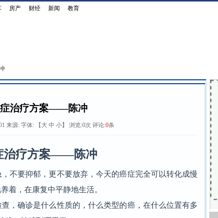
车
房产
财经
新闻
教育
陈冲
症治疗方案——陈冲
:01 来源:
字体: 【
大
中
小
】 浏览:
0
次 评论:
0
条
症治疗方案——陈冲
，不要抑郁，更不要放弃，今天的癌症完全可以转化成慢
地养着，在康复中平静地生活。
查，确诊是什么性质的，什么类型的癌，在什么位置有多
活力ABC童装品牌在未来的发展创业道路
童时乐童装店加盟：童装界的快乐小网
飞农10号蝎子养殖繁殖速度快，一次投